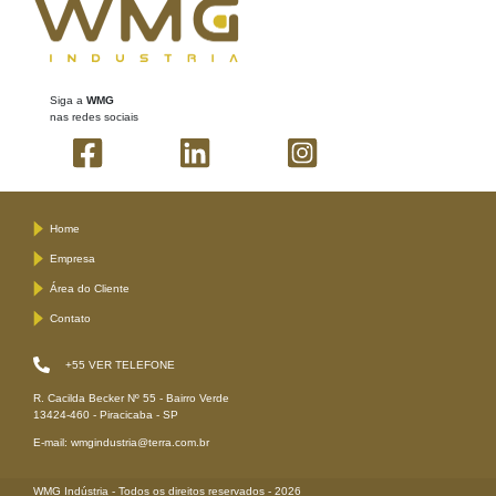
Siga a
WMG
nas redes sociais
Home
Empresa
Área do Cliente
Contato
+55
VER TELEFONE
R. Cacilda Becker Nº 55 - Bairro Verde
13424-460 - Piracicaba - SP
E-mail: wmgindustria@terra.com.br
WMG Indústria - Todos os direitos reservados - 2026