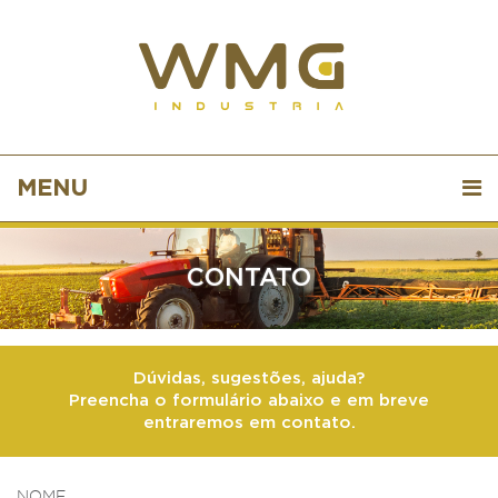
MENU
CONTATO
Dúvidas, sugestões, ajuda?
Preencha o formulário abaixo e em breve
entraremos em contato.
NOME