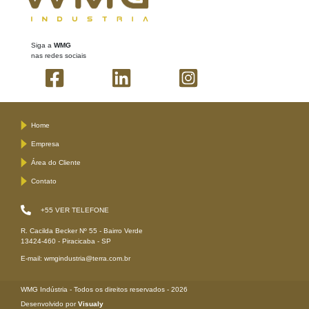
Siga a
WMG
nas redes sociais
Home
Empresa
Área do Cliente
Contato
+55
VER TELEFONE
R. Cacilda Becker Nº 55 - Bairro Verde
13424-460 - Piracicaba - SP
E-mail: wmgindustria@terra.com.br
WMG Indústria - Todos os direitos reservados - 2026
Desenvolvido por
Visualy