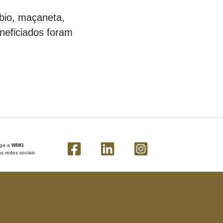
bio, maçaneta,
neficiados foram
iga a
WMG
s redes sociais