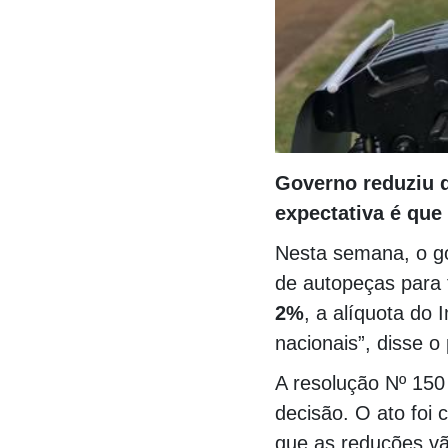
Governo reduziu d
expectativa é que 
Nesta semana, o go
de autopeças para t
2%
, a alíquota do
nacionais”, disse o
A resolução Nº 150
decisão. O ato foi 
que as reduções vã