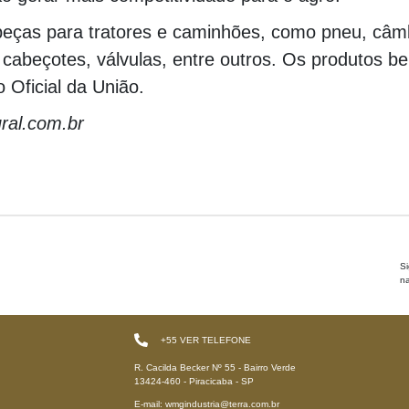
opeças para tratores e caminhões, como pneu, câm
cabeçotes, válvulas, entre outros. Os produtos be
o Oficial da União.
ral.com.br
S
na
+55
VER TELEFONE
R. Cacilda Becker Nº 55 - Bairro Verde
13424-460 - Piracicaba - SP
E-mail: wmgindustria@terra.com.br