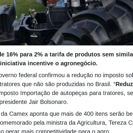
e 16% para 2% a tarifa de produtos sem simila
iniciativa incentive o agronegócio.
verno federal confirmou a redução no imposto so
ratores que não são produzidas no Brasil. “
Reduz
 Imposto Importação de autopeças para tratores, s
 presidente Jair Bolsonaro.
 da Camex aponta que mais de 400 itens serão ben
comemorado pela ministra da Agricultura, Tereza Cr
o gerar mais competitividade para o agro.