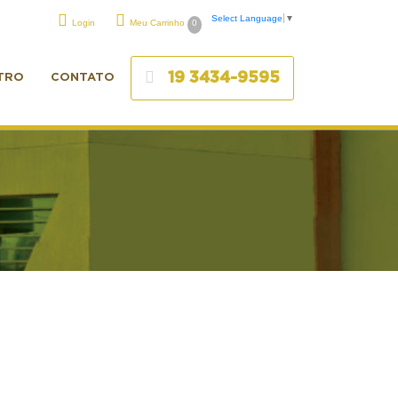
Select Language
▼
Login
Meu Carrinho
0
19 3434-9595
TRO
CONTATO