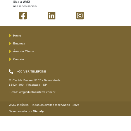
Siga a
WMG
nas redes sociais
Home
Empresa
Área do Cliente
Contato
+55
VER TELEFONE
R. Cacilda Becker Nº 55 - Bairro Verde
13424-460 - Piracicaba - SP
E-mail: wmgindustria@terra.com.br
WMG Indústria - Todos os direitos reservados - 2026
Desenvolvido por
Visualy