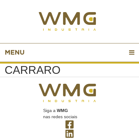
MENU
CARRARO
Siga a
WMG
nas redes sociais