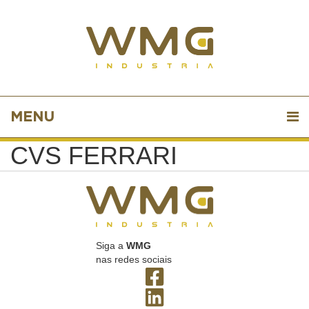
MENU
CVS FERRARI
Siga a
WMG
nas redes sociais