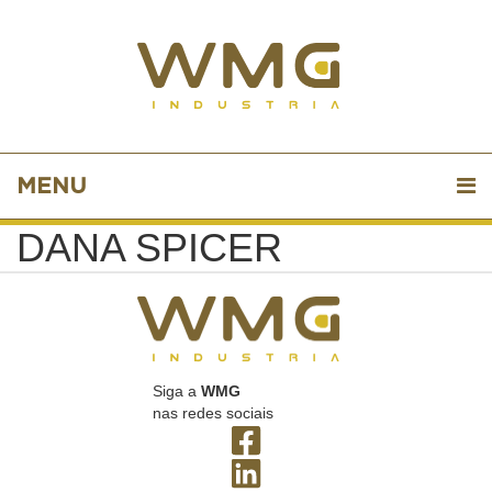
MENU
DANA SPICER
Siga a
WMG
nas redes sociais