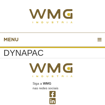
MENU
DYNAPAC
Siga a
WMG
nas redes sociais