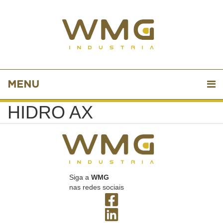
MENU
HIDRO AX
Siga a
WMG
nas redes sociais