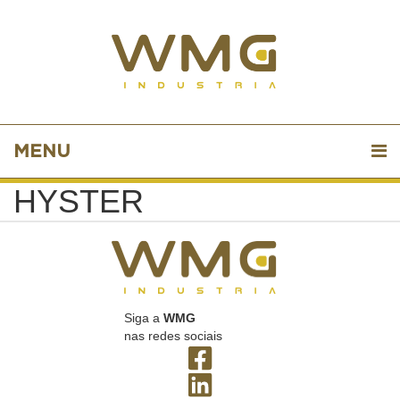
MENU
HYSTER
Siga a
WMG
nas redes sociais