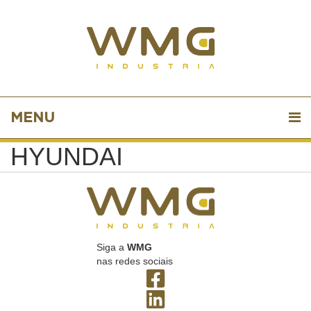
MENU
HYUNDAI
Siga a
WMG
nas redes sociais