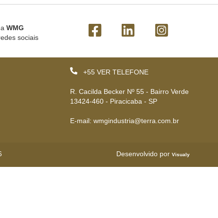
 a
WMG
redes sociais
+55
VER TELEFONE
R. Cacilda Becker Nº 55 - Bairro Verde
13424-460 - Piracicaba - SP
E-mail: wmgindustria@terra.com.br
6
Desenvolvido por
Visualy