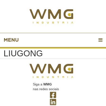
MENU
LIUGONG
Siga a
WMG
nas redes sociais