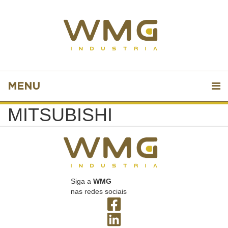
MENU
MITSUBISHI
Siga a
WMG
nas redes sociais