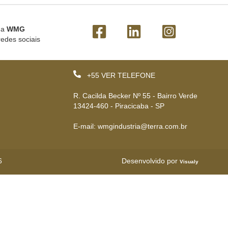
 a
WMG
redes sociais
+55
VER TELEFONE
R. Cacilda Becker Nº 55 - Bairro Verde
13424-460 - Piracicaba - SP
E-mail: wmgindustria@terra.com.br
6
Desenvolvido por
Visualy