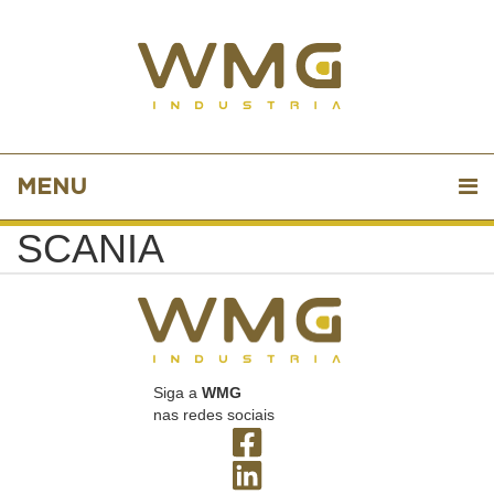
MENU
SCANIA
Siga a
WMG
nas redes sociais