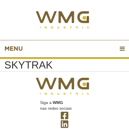
MENU
SKYTRAK
Siga a
WMG
nas redes sociais