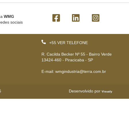
 a
WMG
redes sociais
+55
VER TELEFONE
R. Cacilda Becker Nº 55 - Bairro Verde
13424-460 - Piracicaba - SP
E-mail: wmgindustria@terra.com.br
6
Desenvolvido por
Visualy