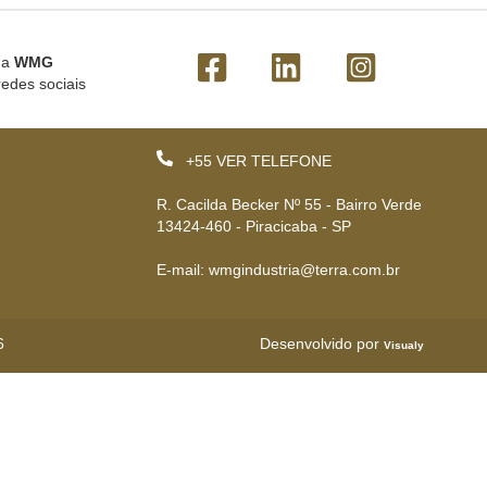
 a
WMG
redes sociais
+55
VER TELEFONE
R. Cacilda Becker Nº 55 - Bairro Verde
13424-460 - Piracicaba - SP
E-mail: wmgindustria@terra.com.br
6
Desenvolvido por
Visualy