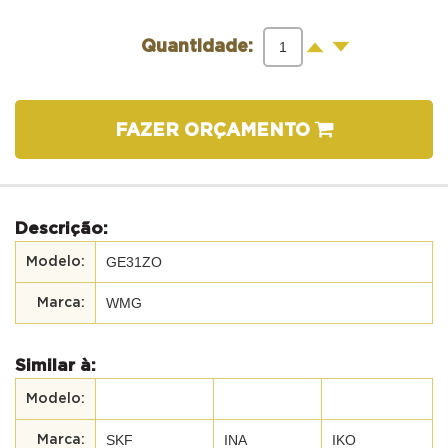
-
+
Quantidade:
FAZER ORÇAMENTO
Descrição:
GE31ZO
WMG
Similar à:
SKF
INA
IKO