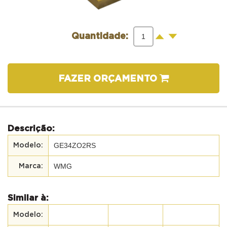
-
+
Quantidade:
FAZER ORÇAMENTO
Descrição:
GE34ZO2RS
WMG
Similar à: