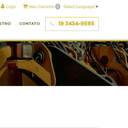
Login
Meu Carrinho
0
Select Language
▼
19 3434-9595
STRO
CONTATO