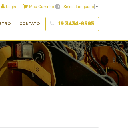
Login
Meu Carrinho
0
Select Language
▼
19 3434-9595
STRO
CONTATO