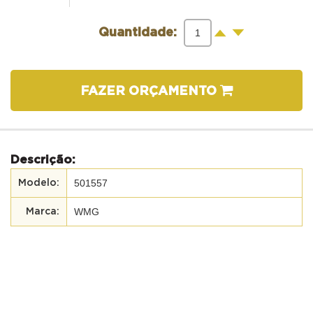
-
+
Quantidade:
FAZER ORÇAMENTO
Descrição:
501557
WMG