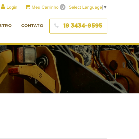
Login
Meu Carrinho
0
Select Language
▼
19 3434-9595
STRO
CONTATO