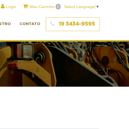
Login
Meu Carrinho
0
Select Language
▼
19 3434-9595
STRO
CONTATO