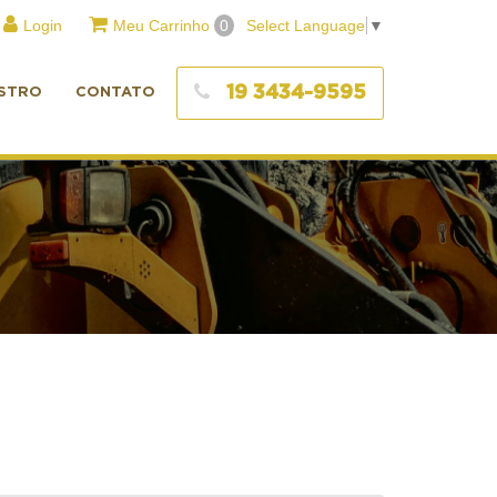
Login
Meu Carrinho
0
Select Language
▼
19 3434-9595
STRO
CONTATO