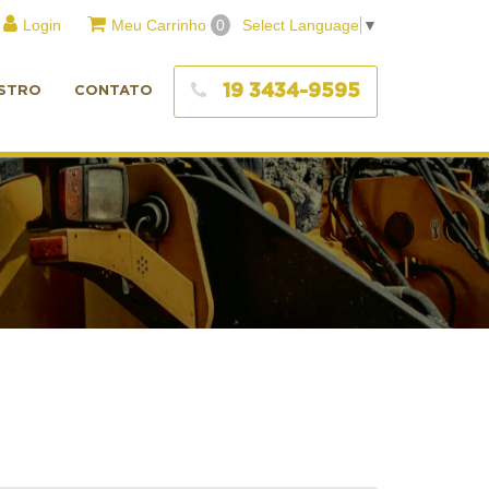
Login
Meu Carrinho
0
Select Language
▼
19 3434-9595
STRO
CONTATO