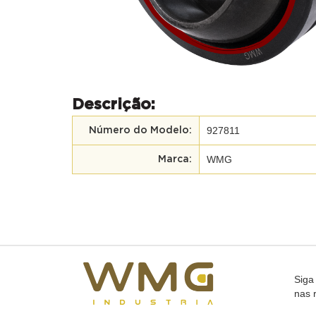
Descrição:
927811
Número do Modelo:
WMG
Marca:
Siga
nas 