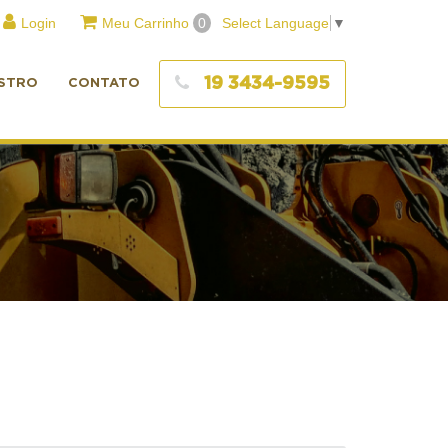
Login
Meu Carrinho
0
Select Language
▼
19 3434-9595
STRO
CONTATO