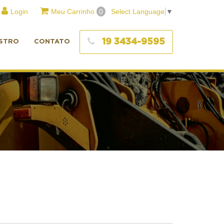
Login
Meu Carrinho
0
Select Language
▼
19 3434-9595
STRO
CONTATO