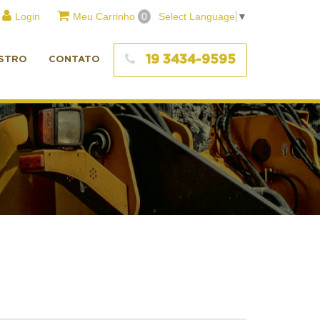
Login
Meu Carrinho
0
Select Language
▼
19 3434-9595
STRO
CONTATO