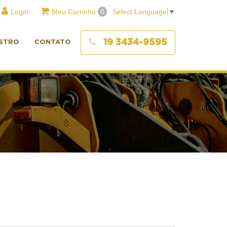
Login
Meu Carrinho
0
Select Language
▼
19 3434-9595
STRO
CONTATO