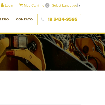
Login
Meu Carrinho
0
Select Language
▼
19 3434-9595
STRO
CONTATO