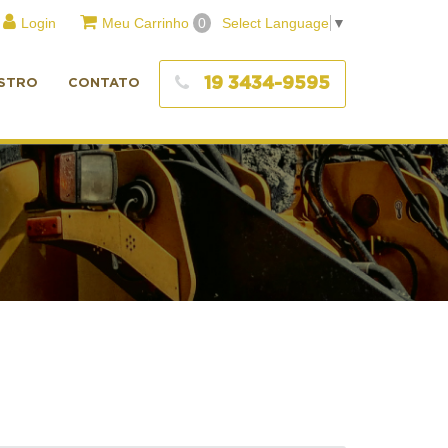
Login
Meu Carrinho
0
Select Language
▼
19 3434-9595
STRO
CONTATO