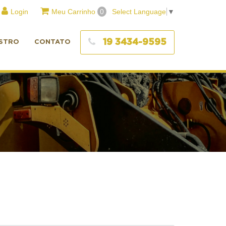
Login
Meu Carrinho
0
Select Language
▼
19 3434-9595
STRO
CONTATO