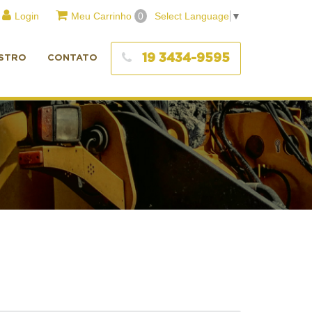
Login
Meu Carrinho
0
Select Language
▼
19 3434-9595
STRO
CONTATO