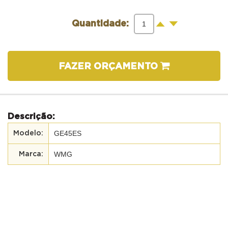
-
+
Quantidade:
FAZER ORÇAMENTO
Descrição:
GE45ES
WMG