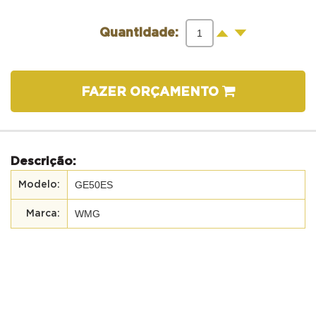
-
+
Quantidade:
FAZER ORÇAMENTO
Descrição:
GE50ES
WMG