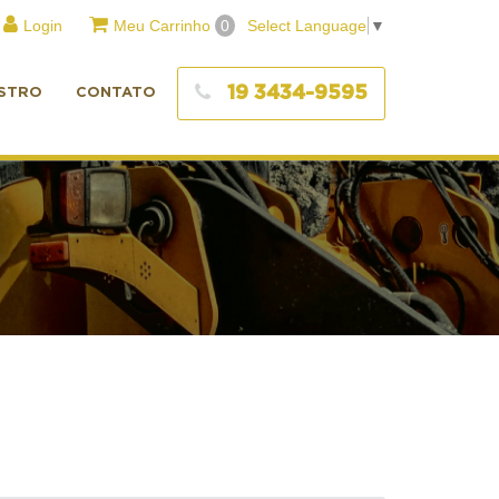
Login
Meu Carrinho
0
Select Language
▼
19 3434-9595
STRO
CONTATO