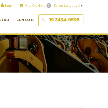
Login
Meu Carrinho
0
Select Language
▼
19 3434-9595
STRO
CONTATO