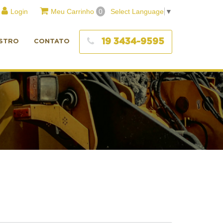
Login
Meu Carrinho
0
Select Language
▼
19 3434-9595
STRO
CONTATO