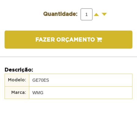
-
+
Quantidade:
FAZER ORÇAMENTO
Descrição:
GE70ES
WMG