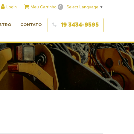
Login
Meu Carrinho
0
Select Language
▼
19 3434-9595
STRO
CONTATO