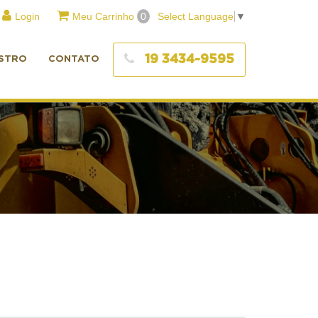
Login
Meu Carrinho
0
Select Language
▼
19 3434-9595
STRO
CONTATO