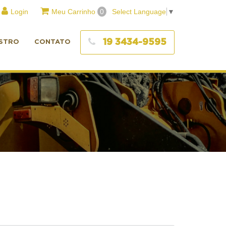
Login
Meu Carrinho
0
Select Language
▼
19 3434-9595
STRO
CONTATO