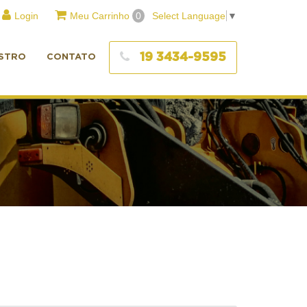
Login
Meu Carrinho
0
Select Language
▼
19 3434-9595
STRO
CONTATO