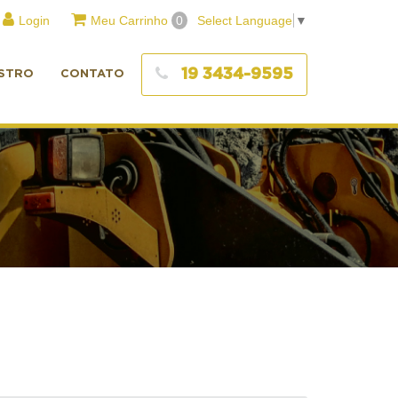
Login
Meu Carrinho
0
Select Language
▼
19 3434-9595
STRO
CONTATO