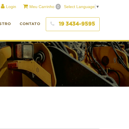
Login
Meu Carrinho
0
Select Language
▼
19 3434-9595
STRO
CONTATO