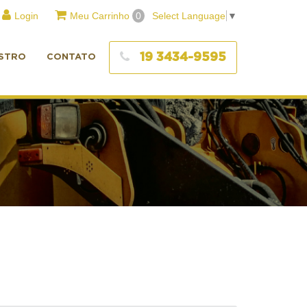
Login
Meu Carrinho
0
Select Language
▼
19 3434-9595
STRO
CONTATO